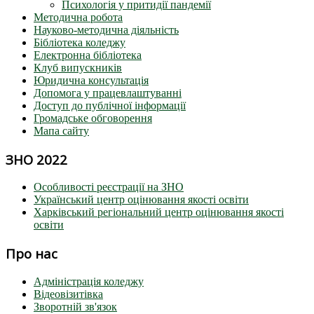
Психологія у притидії пандемії
Методична робота
Науково-методична діяльність
Бібліотека коледжу
Електронна бібліотека
Клуб випускників
Юридична консультація
Допомога у працевлаштуванні
Доступ до публічної інформації
Громадське обговорення
Мапа сайту
ЗНО 2022
Особливості реєстрації на ЗНО
Український центр оцінювання якості освіти
Харківський регіональний центр оцінювання якості
освіти
Про нас
Адміністрація коледжу
Відеовізитівка
Зворотній зв'язок