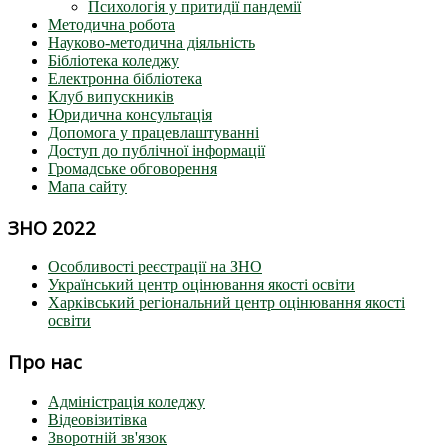
Психологія у притидії пандемії
Методична робота
Науково-методична діяльність
Бібліотека коледжу
Електронна бібліотека
Клуб випускників
Юридична консультація
Допомога у працевлаштуванні
Доступ до публічної інформації
Громадське обговорення
Мапа сайту
ЗНО 2022
Особливості реєстрації на ЗНО
Український центр оцінювання якості освіти
Харківський регіональний центр оцінювання якості
освіти
Про нас
Адміністрація коледжу
Відеовізитівка
Зворотній зв'язок