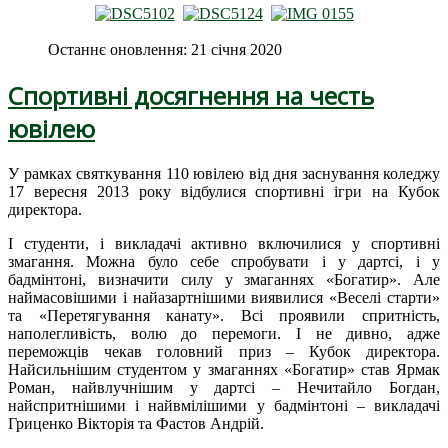
Останнє оновлення: 21 січня 2020
Спортивні досягнення на честь
ювілею
У рамках святкування 110 ювілею від дня заснування коледжу
17 вересня 2013 року відбулися спортивні ігри на Кубок
директора.
І студенти, і викладачі активно включилися у спортивні
змагання. Можна було себе спробувати і у дартсі, і у
бадмінтоні, визначити силу у змаганнях «Богатир». Але
наймасовішими і найазартнішими виявилися «Веселі старти»
та «Перетягування канату». Всі проявили спритність,
наполегливість, волю до перемоги. І не дивно, адже
переможців чекав головний приз – Кубок директора.
Найсильнішим студентом у змаганнях «Богатир» став Ярмак
Роман, найвлучнішим у дартсі – Нечитайло Богдан,
найспритнішими і найвмілішими у бадмінтоні – викладачі
Гриценко Вікторія та Фастов Андрій.