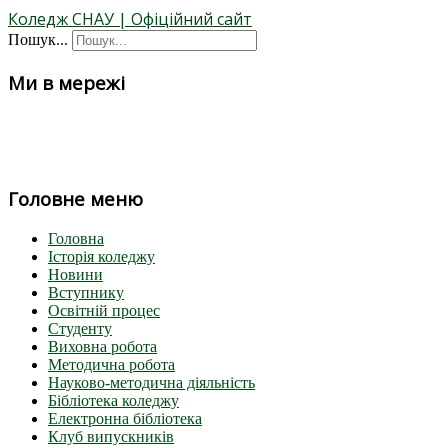
Коледж СНАУ | Офіційний сайт
Пошук...
Ми в мережі
Головне меню
Головна
Історія коледжу
Новини
Вступнику
Освітній процес
Студенту
Виховна робота
Методична робота
Науково-методична діяльність
Бібліотека коледжу
Електронна бібліотека
Клуб випускників