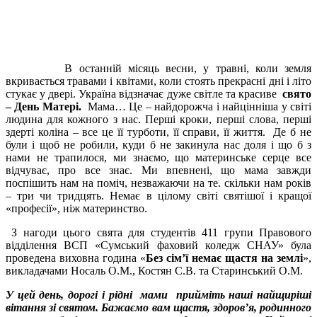
В останній місяць весни, у травні, коли земля
вкривається травами і квітами, коли стоять прекрасні дні і літо
стукає у двері. Україна відзначає дуже світле та красиве
свято
– День Матері.
Мама… Це – найдорожча і найцінніша у світі
людина для кожного з нас. Перші кроки, перші слова, перші
здерті коліна – все це її турботи, її справи, її життя. Де б не
були і щоб не робили, куди б не закинула нас доля і що б з
нами не трапилося, ми знаємо, що материнське серце все
відчуває, про все знає. Ми впевнені, що мама завжди
поспішить нам на поміч, незважаючи на те. скільки нам років
– три чи тридцять. Немає в цілому світі святішої і кращої
«професії», ніж материнство.
З нагоди цього свята для студентів 411 групи Правового
відділення ВСП «Сумський фаховий коледж СНАУ» була
проведена виховна година «
Без сім
’
ї немає щастя на землі
»,
викладачами Носаль О.М., Костян С.В. та Старинський О.М.
У цей день, дорогі і рідні мами прийміть наші найщиріші
вітання зі святом. Бажаємо вам щастя, здоров’я, родинного