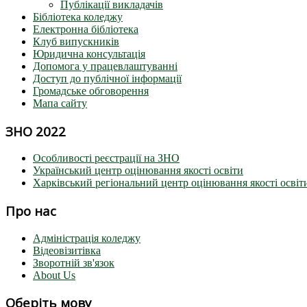
Публікації викладачів
Бібліотека коледжу
Електронна бібліотека
Клуб випускників
Юридична консультація
Допомога у працевлаштуванні
Доступ до публічної інформації
Громадське обговорення
Мапа сайту
ЗНО 2022
Особливості реєстрації на ЗНО
Український центр оцінювання якості освіти
Харківський регіональний центр оцінювання якості освіт
Про нас
Адміністрація коледжу
Відеовізитівка
Зворотній зв'язок
About Us
Оберіть мову