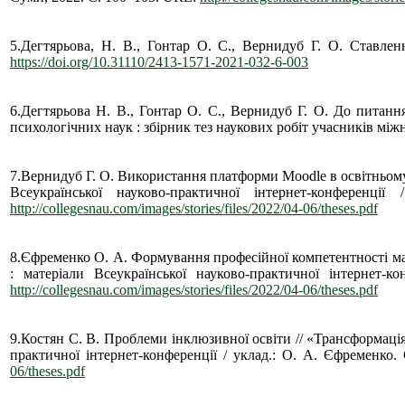
5.Дегтярьова, Н. В., Гонтар О. С., Вернидуб Г. О. Ставлен
https://doi.org/10.31110/2413-1571-2021-032-6-003
6.Дегтярьова Н. В., Гонтар О. С., Вернидуб Г. О. До питання
психологічних наук : збірник тез наукових робіт учасників між
7.Вернидуб Г. О. Використання платформи Moodle в освітньому 
Всеукраїнської науково-практичної інтернет-конфер
http://collegesnau.com/images/stories/files/2022/04-06/theses.pdf
8.Єфременко О. А. Формування професійної компетентності майб
: матеріали Всеукраїнської науково-практичної інтерне
http://collegesnau.com/images/stories/files/2022/04-06/theses.pdf
9.Костян С. В. Проблеми інклюзивної освіти // «Трансформація 
практичної інтернет-конференції / уклад.: О. А. Єфремен
06/theses.pdf