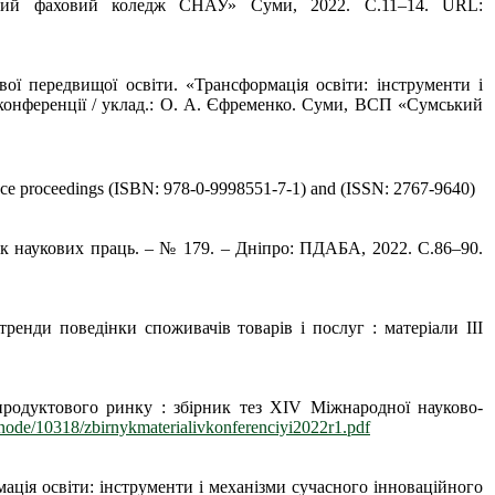
мський фаховий коледж СНАУ» Суми, 2022. С.11–14. URL:
вої передвищої освіти. «Трансформація освіти: інструменти і
т-конференції / уклад.: О. А. Єфременко. Суми, ВСП «Сумський
nce proceedings (ISBN: 978-0-9998551-7-1) and (ISSN: 2767-9640)
ик наукових праць. – № 179. – Дніпро: ПДАБА, 2022. С.86–90.
енди поведінки споживачів товарів і послуг : матеріали ІІІ
 продуктового ринку : збірник тез ХIV Міжнародної науково-
s/node/10318/zbirnykmaterialivkonferenciyi2022r1.pdf
ація освіти: інструменти і механізми сучасного інноваційного