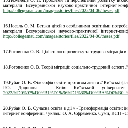
15.Неженець О. П. Проблеми та перспективи розвитку інклюзи
матеріали Всеукраїнської науково-практичної інтернет
http://collegesnau.com/images/stories/files/2022/04-06/theses.pdf
16.Носаль О. М. Батьки дітей з особливими освітніми потребам
матеріали Всеукраїнської науково-практичної інтернет
http://collegesnau.com/images/stories/files/2022/04-06/theses.pdf
17.Роговенко О. В. Цілі сталого розвитку та трудова міграція в 
18.Роговенко О. В. Теорії міграції: соціально-трудовий аспект
19.Рубан О. В. Філософія освіти протягом життя // Київські філо
Р.О. Додонова. – Київ: Київський університе
2022/%D0%97%D0%B1%D1%96%D1%80%D0%BA%D0%B0_%
20.Рубан О. В. Сучасна освіта в дії // «Трансформація освіти: 
інтернет-конференції / уклад.: О. А. Єфременко. Суми, ВСП