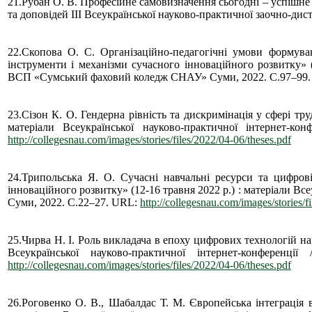
21.Рубан О. В. Професійне самовизначення сьогодні – успішне м
та доповідей ІІІ Всеукраїнської науково-практичної заочно-диста
22.Скопова О. С. Організаційно-педагогічні умови формуван
інструменти і механізми сучасного інноваційного розвитку» (
ВСП «Сумський фаховий коледж СНАУ» Суми, 2022. С.97–99
23.Сізон К. О. Гендерна рівність та дискримінація у сфері тр
матеріали Всеукраїнської науково-практичної інтернет
http://collegesnau.com/images/stories/files/2022/04-06/theses.pdf
24.Трипольська Я. О. Сучасні навчальні ресурси та цифров
інноваційного розвитку» (12-16 травня 2022 р.) : матеріали 
Суми, 2022. С.22–27. URL:
http://collegesnau.com/images/stories/f
25.Чирва Н. І. Роль викладача в епоху цифрових технологій нав
Всеукраїнської науково-практичної інтернет-конфе
http://collegesnau.com/images/stories/files/2022/04-06/theses.pdf
26.Роговенко О. В., Шабалдас Т. М. Європейська інтеграція в