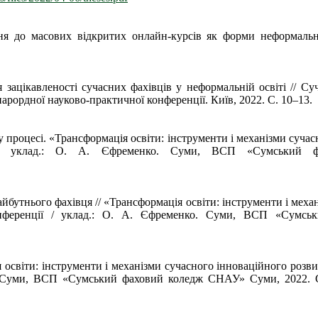
ня до масових відкритих онлайн-курсів як форми неформально
 зацікавленості сучасних фахівців у неформальній освіті // Су
нарордної науково-практичної конференції. Київ, 2022. С. 10–13.
процесі. «Трансформація освіти: інструменти і механізми сучасно
енції / уклад.: О. А. Єфременко. Суми, ВСП «Сумськ
утнього фахівця // «Трансформація освіти: інструменти і механ
т-конференції / уклад.: О. А. Єфременко. Суми, ВСП «Су
освіти: інструменти і механізми сучасного інноваційного розвит
ко. Суми, ВСП «Сумський фаховий коледж СНАУ» Суми, 2022.