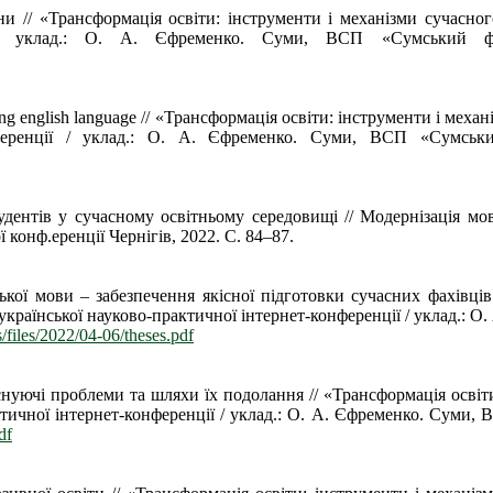
и // «Трансформація освіти: інструменти і механізми сучасног
енції / уклад.: О. А. Єфременко. Суми, ВСП «Сумськ
ying english language // «Трансформація освіти: інструменти і мех
-конференції / уклад.: О. А. Єфременко. Суми, ВСП «Сум
ентів у сучасному освітньому середовищі // Модернізація мовн
 конф.еренції Чернігів, 2022. С. 84–87.
ької мови – забезпечення якісної підготовки сучасних фахівців
Всеукраїнської науково-практичної інтернет-конференції / уклад
s/files/2022/04-06/theses.pdf
існуючі проблеми та шляхи їх подолання // «Трансформація освіт
рактичної інтернет-конференції / уклад.: О. А. Єфременко. Су
df