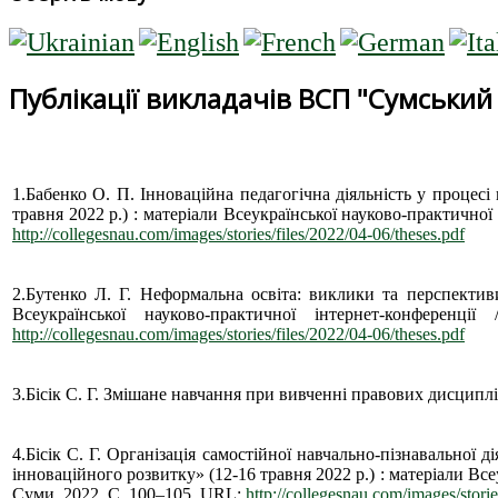
Публікації викладачів ВСП "Сумський
1.Бабенко О. П. Інноваційна педагогічна діяльність у процесі
травня 2022 р.) : матеріали Всеукраїнської науково-практичн
http://collegesnau.com/images/stories/files/2022/04-06/theses.pdf
2.Бутенко Л. Г. Неформальна освіта: виклики та перспективи
Всеукраїнської науково-практичної інтернет-конфе
http://collegesnau.com/images/stories/files/2022/04-06/theses.pdf
3.Бісік С. Г. Змішане навчання при вивченні правових дисциплін
4.Бісік С. Г. Організація самостійної навчально-пізнавальної 
інноваційного розвитку» (12-16 травня 2022 р.) : матеріали 
Суми, 2022. С. 100–105. URL:
http://collegesnau.com/images/storie