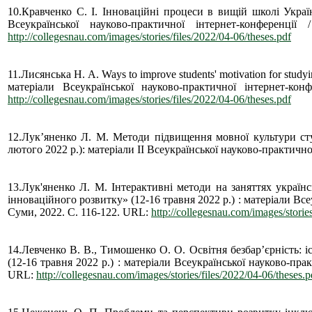
10.Кравченко С. І. Інноваційні процеси в вищій школі Україн
Всеукраїнської науково-практичної інтернет-конфер
http://collegesnau.com/images/stories/files/2022/04-06/theses.pdf
11.Лисянська Н. А. Ways to improve students' motivation for stud
матеріали Всеукраїнської науково-практичної інтернет
http://collegesnau.com/images/stories/files/2022/04-06/theses.pdf
12.Лукʼяненко Л. М. Методи підвищення мовної культури студ
лютого 2022 р.): матеріали ІІ Всеукраїнської науково-практичної
13.Лук'яненко Л. М. Інтерактивні методи на заняттях українс
інноваційного розвитку» (12-16 травня 2022 р.) : матеріали 
Суми, 2022. С. 116-122. URL:
http://collegesnau.com/images/storie
14.Левченко В. В., Тимошенко О. О. Освітня безбар’єрність: 
(12-16 травня 2022 р.) : матеріали Всеукраїнської науково-п
URL:
http://collegesnau.com/images/stories/files/2022/04-06/theses.p