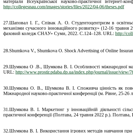
матеріали Всеукраїнської науково-практичної інтернет
http://collegesnau.com/images/stories/files/2022/04-06/theses.pdf
27.Шаповал І. Г., Співак А. О. Студентоцентризм в освітньо
механізми сучасного інноваційного розвитку» (12-16 травня 2
фаховий коледж СНАУ» Суми, 2022. С.124–128. URL:
http://co
28.Shumkova V., Shumkova O. Shock Advertising of Online Insuran
29.Шумкова О .В., Шумкова В. І. Особливості міжнародної ма
URL:
http://www.prostir.pdaba.dp.ua/index.php/journal/issue/view/7
30.Шумкова О. В., Шумкова В. І. Споживча цінність як пове
Міжнародної науково-практичної конференції (м. Рівне, 25-26 лю
31.Шумкова В. І. Маркетинг у інноваційній діяльності сіль
практичної конференції (Полтава, 24 травня 2022 р.). Полтав
32.Шумкова В. І. Використання ігрових методів навчання при 