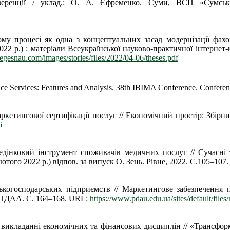
-конференції / уклад.: О. А. Єфременко. Суми, ВСП «Су
му процесі як одна з концептуальних засад модернізації фахо
022 р.) : матеріали Всеукраїнської науково-практичної інтерне
llegesnau.com/images/stories/files/2022/04-06/theses.pdf
ce Services: Features and Analysis. 38th IBIMA Conference. Confere
ркетингової сертифікації послуг // Економічний простір: Збірн
6
дінковий інструмент споживачів медичних послуг // Сучасні тр
того 2022 р.) відпов. за випуск О. Зень. Рівне, 2022. С.105–107.
ськогосподарських підприємств // Маркетингове забезпечення
а, ПДАА. С. 164–168. URL:
https://www.pdau.edu.ua/sites/default/file
викладанні економічних та фінансових дисциплін // «Трансформ