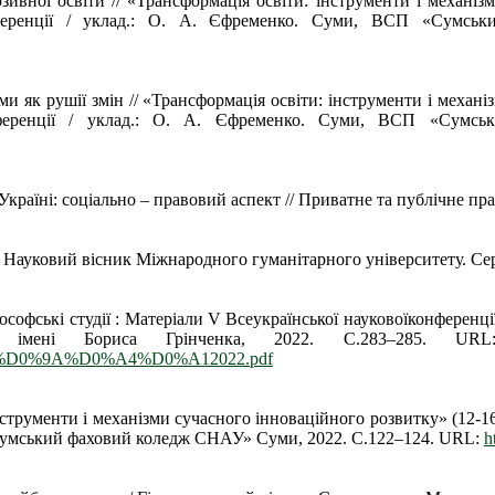
вної освіти // «Трансформація освіти: інструменти і механізми
-конференції / уклад.: О. А. Єфременко. Суми, ВСП «Сум
и як рушії змін // «Трансформація освіти: інструменти і механіз
-конференції / уклад.: О. А. Єфременко. Суми, ВСП «Су
Україні: соціально – правовий аспект // Приватне та публічне пра
 // Науковий вісник Міжнародного гуманітарного університету. Сер
софські студії : Матеріали V Всеукраїнської науковоїконференції (м
т імені Бориса Грінченка, 2022. С.283–285. U
D0%9A%D0%A4%D0%A12022.pdf
інструменти і механізми сучасного інноваційного розвитку» (12-1
 «Сумський фаховий коледж СНАУ» Суми, 2022. С.122–124. URL:
h