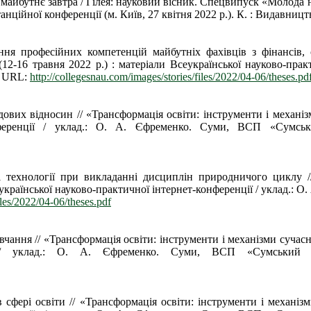
айбутнє завтра / Гілея: науковий вісник. Спецвипуск «Молода на
нційної конференції (м. Київ, 27 квітня 2022 р.). К. : Видавництв
ня професійних компетенцій майбутніх фахівців з фінансів, с
12-16 травня 2022 р.) : матеріали Всеукраїнської науково-прак
. URL:
http://collegesnau.com/images/stories/files/2022/04-06/theses.pd
удових відносин // «Трансформація освіти: інструменти і механіз
-конференції / уклад.: О. А. Єфременко. Суми, ВСП «Су
і технології при викладанні дисциплін природничого циклу //
Всеукраїнської науково-практичної інтернет-конференції / уклад
iles/2022/04-06/theses.pdf
чання // «Трансформація освіти: інструменти і механізми сучасн
ренції / уклад.: О. А. Єфременко. Суми, ВСП «Сумськ
 сфері освіти // «Трансформація освіти: інструменти і механізм