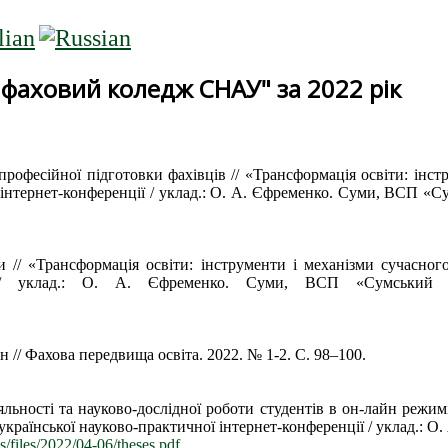
 фаховий коледж СНАУ" за 2022 рік
 професійної підготовки фахівців // «Трансформація освіти: інс
ої інтернет-конференції / уклад.: О. А. Єфременко. Суми, ВСП
 // «Трансформація освіти: інструменти і механізми сучасного
ренції / уклад.: О. А. Єфременко. Суми, ВСП «Сумсь
 // Фахова передвища освіта. 2022. № 1-2. С. 98–100.
діяльності та науково-дослідної роботи студентів в он-лайн режим
Всеукраїнської науково-практичної інтернет-конференції / уклад
s/files/2022/04-06/theses.pdf