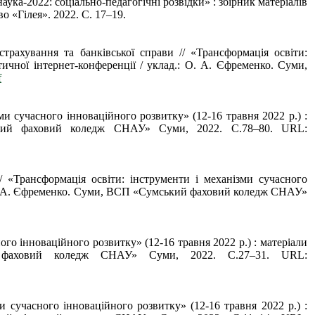
ука-2022: соціально-педагогічні розвідки» : збірник матеріалів
о «Гілея». 2022. С. 17–19.
трахування та банківської справи // «Трансформація освіти:
тичної інтернет-конференції / уклад.: О. А. Єфременко. Суми,
f
ми сучасного інноваційного розвитку» (12-16 травня 2022 р.) :
мський фаховий коледж СНАУ» Суми, 2022. С.78–80. URL:
 «Трансформація освіти: інструменти і механізми сучасного
.: О. А. Єфременко. Суми, ВСП «Сумський фаховий коледж СНАУ»
ого інноваційного розвитку» (12-16 травня 2022 р.) : матеріали
ий фаховий коледж СНАУ» Суми, 2022. С.27–31. URL:
и сучасного інноваційного розвитку» (12-16 травня 2022 р.) :