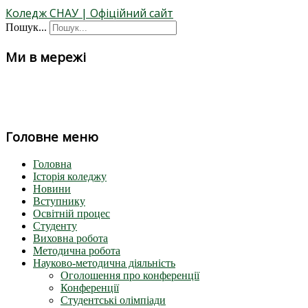
Коледж СНАУ | Офіційний сайт
Пошук...
Ми в мережі
Головне меню
Головна
Історія коледжу
Новини
Вступнику
Освітній процес
Студенту
Виховна робота
Методична робота
Науково-методична діяльність
Оголошення про конференції
Конференції
Студентські олімпіади