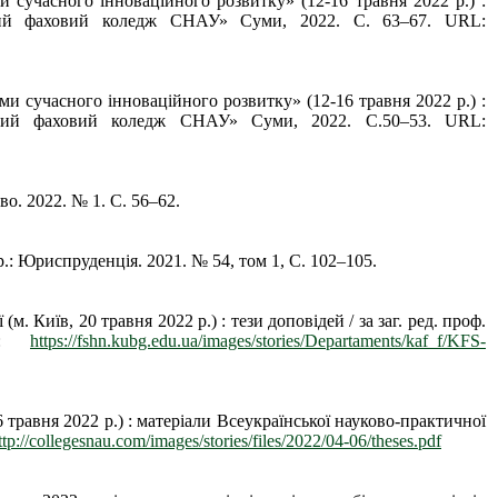
 сучасного інноваційного розвитку» (12-16 травня 2022 р.) :
ський фаховий коледж СНАУ» Суми, 2022. С. 63–67. URL:
ми сучасного інноваційного розвитку» (12-16 травня 2022 р.) :
мський фаховий коледж СНАУ» Суми, 2022. С.50–53. URL:
во. 2022. № 1. С. 56–62.
.: Юриспруденція. 2021. № 54, том 1, С. 102–105.
. Київ, 20 травня 2022 р.) : тези доповідей / за заг. ред. проф.
RL:
https://fshn.kubg.edu.ua/images/stories/Departaments/kaf_f/KFS-
6 травня 2022 р.) : матеріали Всеукраїнської науково-практичної
ttp://collegesnau.com/images/stories/files/2022/04-06/theses.pdf