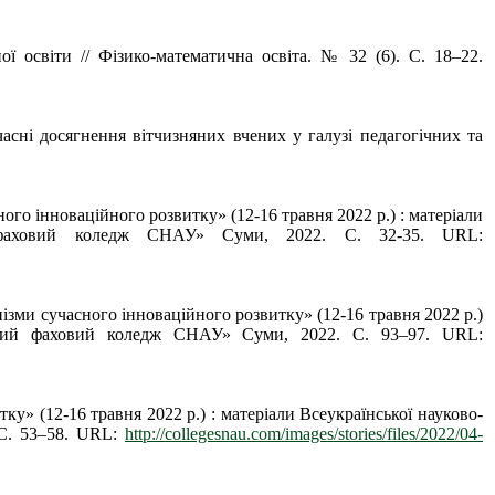
ї освіти // Фізико-математична освіта. № 32 (6). С. 18–22.
часні досягнення вітчизняних вчених у галузі педагогічних та
го інноваційного розвитку» (12-16 травня 2022 р.) : матеріали
ий фаховий коледж СНАУ» Суми, 2022. С. 32-35. URL:
ізми сучасного інноваційного розвитку» (12-16 травня 2022 р.)
мський фаховий коледж СНАУ» Суми, 2022. С. 93–97. URL:
ку» (12-16 травня 2022 р.) : матеріали Всеукраїнської науково-
 С. 53–58. URL:
http://collegesnau.com/images/stories/files/2022/04-